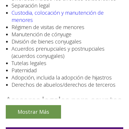
Separación legal
Custodia, colocación y manutención de
menores
Régimen de visitas de menores
Manutención de cónyuge
División de bienes conyugales
Acuerdos prenupciales y postnupciales
(acuerdos conyugales)
Tutelas legales
Paternidad
Adopción, incluida la adopción de hijastros
Derechos de abuelos/derechos de terceros
Asesores legales para asuntos
de divorcio y custodia de
Mostrar Más
menores