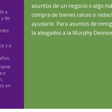
asuntos de un negocio o algo más
le a
compra de bienes raices o reda
 y de
ayudarle. Para asuntos de inmi
entes
la abogados a la Murphy Desmo
os y a
 años.
llame
ico.
n,
tes en